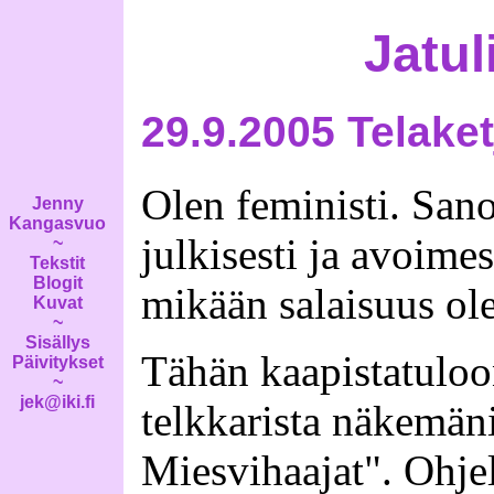
Jatul
29.9.2005 Telake
Olen feministi. Sano
Jenny
Kangasvuo
julkisesti ja avoimes
~
Tekstit
Blogit
mikään salaisuus ol
Kuvat
~
Sisällys
Tähän kaapistatuloo
Päivitykset
~
jek@iki.fi
telkkarista näkemän
Miesvihaajat". Ohj