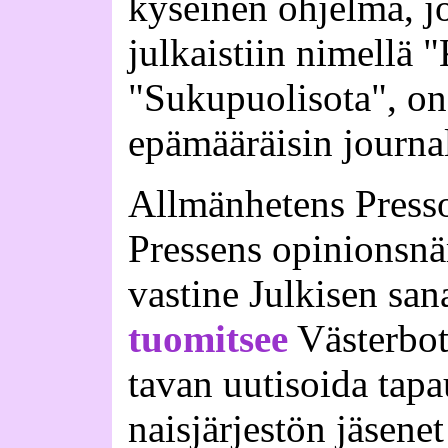
kyseinen ohjelma, j
julkaistiin nimellä 
"Sukupuolisota", on
epämääräisin journal
Allmänhetens Pres
Pressens opinionsnä
vastine Julkisen san
tuomitsee
Västerbot
tavan uutisoida tapa
naisjärjestön jäsene