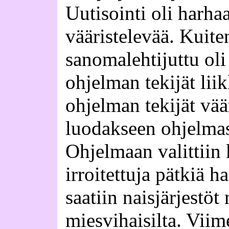
Uutisointi oli harha
vääristelevää. Kuit
sanomalehtijuttu oli 
ohjelman tekijät liik
ohjelman tekijät vää
luodakseen ohjelma
Ohjelmaan valittiin 
irroitettuja pätkiä ha
saatiin naisjärjestö
miesvihaisilta. Vii