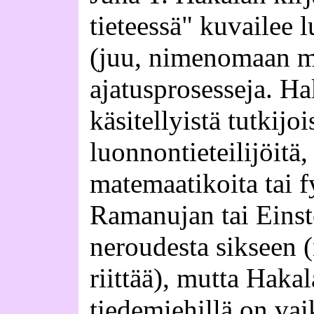
tieteessä" kuvailee 
(juu, nimenomaan m
ajatusprosesseja. Ha
käsitellyistä tutkijo
luonnontieteilijöitä
matemaatikoita tai f
Ramanujan tai Einst
neroudesta sikseen (
riittää), mutta Haka
tiedemiehillä on vai