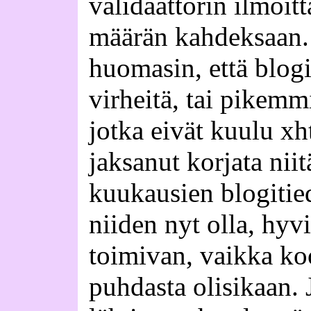
validaattorin ilmoit
määrän kahdeksaan. 
huomasin, että blogi
virheitä, tai pikemm
jotka eivät kuulu xh
jaksanut korjata nii
kuukausien blogitie
niiden nyt olla, hyv
toimivan, vaikka ko
puhdasta olisikaan. J