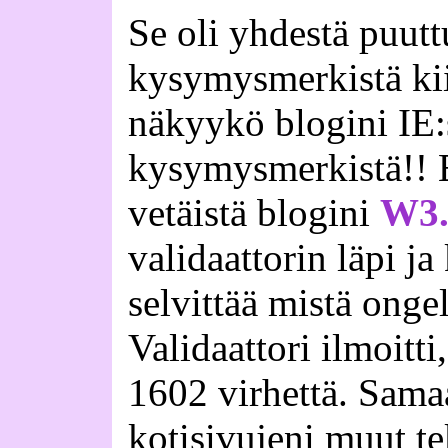
Se oli yhdestä puutt
kysymysmerkistä kiin
näkyykö blogini IE:s
kysymysmerkistä!! Ei
vetäistä blogini
W3.
validaattorin läpi ja
selvittää mistä onge
Validaattori ilmoitti
1602 virhettä. Sama
kotisivujeni muut te