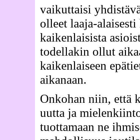
vaikuttaisi yhdistävä
olleet laaja-alaisest
kaikenlaisista asioist
todellakin ollut aik
kaikenlaiseen epätie
aikanaan.
Onkohan niin, että k
uutta ja mielenkiint
tuottamaan ne ihmise