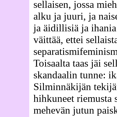
sellaisen, jossa mie
alku ja juuri, ja nai
ja äidillisiä ja ihani
väittää, ettei sellaist
separatismifeminismi
Toisaalta taas jäi se
skandaalin tunne: i
Silminnäkijän tekijä
hihkuneet riemusta 
mehevän jutun paisk