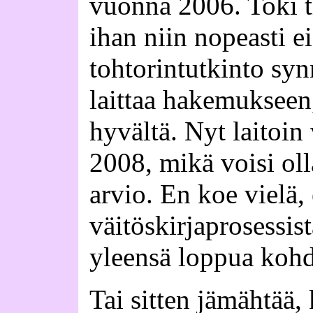
vuonna 2006. Toki tie
ihan niin nopeasti e
tohtorintutkinto syn
laittaa hakemukseen, 
hyvältä. Nyt laitoi
2008, mikä voisi oll
arvio. En koe vielä, 
väitöskirjaprosessist
yleensä loppua kohde
Tai sitten jämähtää, 