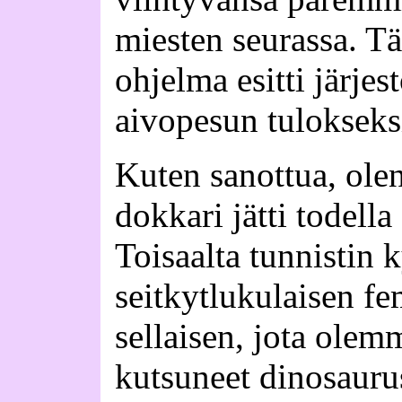
miesten seurassa. T
ohjelma esitti järje
aivopesun tulokseks
Kuten sanottua, olen
dokkari jätti todell
Toisaalta tunnistin k
seitkytlukulaisen f
sellaisen, jota ole
kutsuneet dinosauru