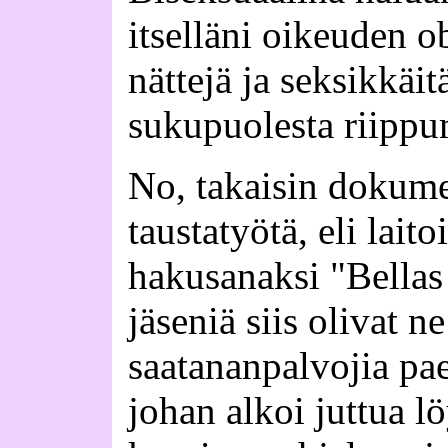
itselläni oikeuden o
nättejä ja seksikkäit
sukupuolesta riippu
No, takaisin dokume
taustatyötä, eli lait
hakusanaksi "Bellas
jäseniä siis olivat 
saatananpalvojia pae
johan alkoi juttua lö