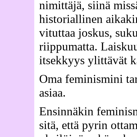
nimittäjä, siinä missä
historiallinen aikak
vituttaa joskus, suk
riippumatta. Laiskuu
itsekkyys ylittävät k
Oma feminismini tar
asiaa.
Ensinnäkin feminism
sitä, että pyrin otta