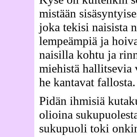
mistään sisäsyntyis
joka tekisi naisista 
lempeämpiä ja hoiv
naisilla kohtu ja rin
miehistä hallitsevia 
he kantavat fallosta.
Pidän ihmisiä kutak
olioina sukupuolest
sukupuoli toki onkin