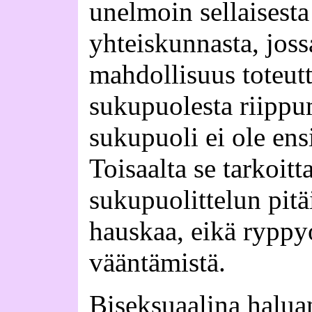
unelmoin sellaisesta 
yhteiskunnasta, joss
mahdollisuus toteutt
sukupuolesta riippum
sukupuoli ei ole ensi
Toisaalta se tarkoitt
sukupuolittelun pitäi
hauskaa, eikä ryppyo
vääntämistä.
Biseksuaalina halua