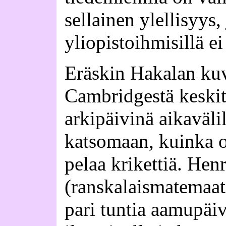
sellainen ylellisyys
yliopistoihmisillä e
Eräskin Hakalan ku
Cambridgestä keskit
arkipäivinä aikavälil
katsomaan, kuinka 
pelaa krikettiä. Hen
(ranskalaismatemaa
pari tuntia aamupäivä