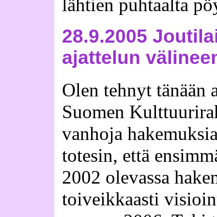
lähtien puhtaalta pö
28.9.2005 Joutila
ajattelun välinee
Olen tehnyt tänään
Suomen Kulttuurirah
vanhoja hakemuksian
totesin, että ensimm
2002 olevassa hake
toiveikkaasti visioin