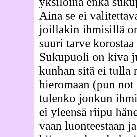
yksilöinä enkä suku
Aina se ei valitettava
joillakin ihmisillä 
suuri tarve korosta
Sukupuoli on kiva ju
kunhan sitä ei tull
hieromaan (pun not 
tulenko jonkun ihmi
ei yleensä riipu hän
vaan luonteestaan ja