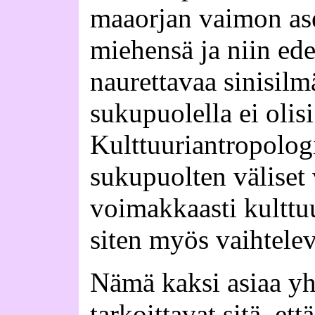
maaorjan vaimon a
miehensä ja niin ede
naurettavaa sinisilmä
sukupuolella ei olis
Kulttuuriantropologi
sukupuolten väliset 
voimakkaasti kulttuu
siten myös vaihtelev
Nämä kaksi asiaa yh
tarkoittavat sitä, ett