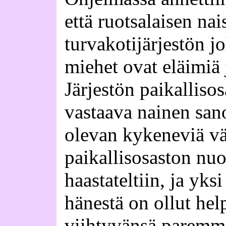
että ruotsalaisen nai
turvakotijärjestön j
miehet ovat eläimiä 
Järjestön paikalliso
vastaava nainen san
olevan kykeneviä vä
paikallisosaston nuo
haastateltiin, ja yksi
hänestä on ollut he
viihtyvänsä paremmi