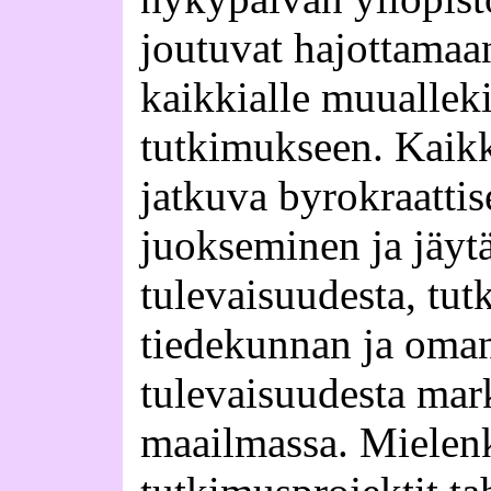
joutuvat hajottama
kaikkialle muuallek
tutkimukseen. Kaikk
jatkuva byrokraattis
juokseminen ja jäyt
tulevaisuudesta, tut
tiedekunnan ja oman
tulevaisuudesta mar
maailmassa. Mielenk