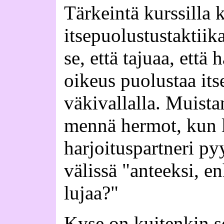
Tärkeintä kurssilla 
itsepuolustustaktii
se, että tajuaa, että
oikeus puolustaa its
väkivallalla. Muistan
mennä hermot, kun l
harjoituspartneri py
välissä "anteeksi, e
lujaa?"
Kyse on kuitenkin so